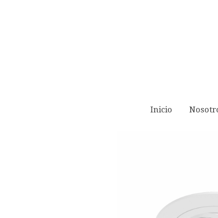
All products
Aro basculante Mod. ONE
Inicio
Nosotr