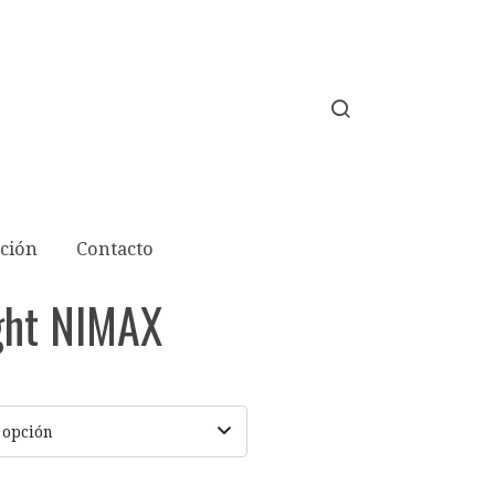
ción
Contacto
ght NIMAX
 opción