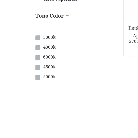
Tono Color
Est
Ap
3000k
270
4000k
6000k
4500k
5000k