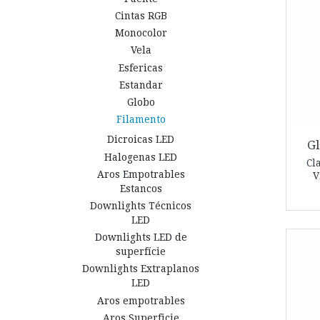
Cintas RGB
Monocolor
Vela
Esfericas
Estandar
Globo
Filamento
Dicroicas LED
Gl
Halogenas LED
Cl
Aros Empotrables
V
Estancos
Downlights Técnicos
LED
Downlights LED de
superfície
Downlights Extraplanos
LED
Aros empotrables
Aros Superficie